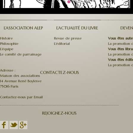
L’ASSOCIATION ALEP
L’ACTUALITÉ DU LIVRE
DEVEN
Histoire
Revue de presse
Vous êtes aute
Philosophie
L’éditorial
La promotion d
L’équipe
Vous êtes libra
Le comité de parrainage
La promotion d
Vous êtes édit
La promotion d
Adresse :
CONTACTEZ-NOUS
Maison des associations
14 Avenue René Boylesve
75016 Paris
Contactez-nous par Email
REJOIGNEZ-NOUS