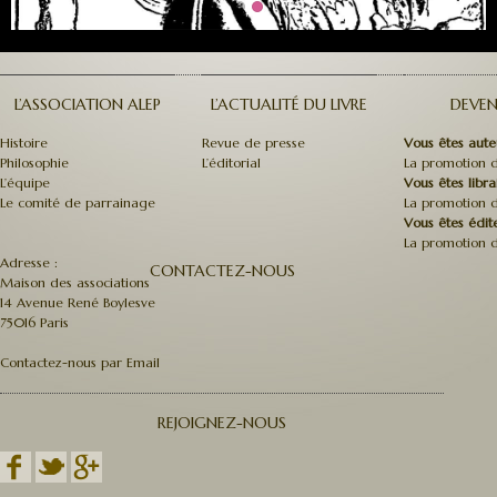
L’ASSOCIATION ALEP
L’ACTUALITÉ DU LIVRE
DEVEN
Histoire
Revue de presse
Vous êtes aute
Philosophie
L’éditorial
La promotion d
L’équipe
Vous êtes libra
Le comité de parrainage
La promotion d
Vous êtes édit
La promotion d
Adresse :
CONTACTEZ-NOUS
Maison des associations
14 Avenue René Boylesve
75016 Paris
Contactez-nous par Email
REJOIGNEZ-NOUS