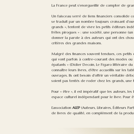
La France peut s'enorgueillir de compter de grand
Un faisceau serré de liens financiers consolide 
se traduit par un nombre toujours croissant d'ouv
grands », tentent de vivre les petits éditeurs in
frêles pirogues » : une société, une personne (un 
donner la parole à des auteurs qui ont des chos
critères des grandes maisons.
Malgré des finances souvent tendues, ces petits éd
qui vont parfois à contre-courant des modes ou 
épatants » (Didier Decoin, Le Figaro littéraire d
connaître leurs livres, d'être accueillis sur les tab
ouvrages. Ils ont besoin d'offrir un véritable d
soient pas tentés de roder chez les grands, une f
Pour « être », il est impératif que les auteurs, le
espace culturel indépendant pour le livre. Pour être
L'association
ALEP
(Auteurs, Libraires, Éditeurs P
de livres de qualité, en complément de la produ