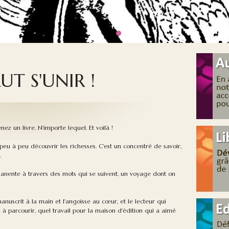
UT S'UNIR !
nez un livre. N'importe lequel. Et voilà !
 peu à peu découvrir les richesses. C'est un concentré de savoir,
.
manente à travers des mots qui se suivent, un voyage dont on
manuscrit à la main et l'angoisse au cœur, et le lecteur qui
 à parcourir, quel travail pour la maison d'édition qui a aimé