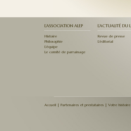
L’ASSOCIATION ALEP
L’ACTUALITÉ DU L
Histoire
Revue de presse
Philosophie
L’éditorial
L’équipe
Le comité de parrainage
Accueil
|
Partenaires et prestataires
|
Votre histoir