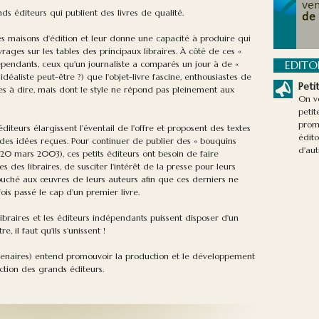
s éditeurs qui publient des livres de qualité.
ces maisons d'édition et leur donne une capacité à produire qui
rages sur les tables des principaux libraires. À côté de ces «
EDITO
dépendants, ceux qu'un journaliste a comparés un jour à de «
idéaliste peut-être ?) que l'objet-livre fascine, enthousiastes de
Peti
es à dire, mais dont le style ne répond pas pleinement aux
On vo
petit
prome
iteurs élargissent l'éventail de l'offre et proposent des textes
édit
des idées reçues. Pour continuer de publier des « bouquins
d'aut
u 20 mars 2003), ces petits éditeurs ont besoin de faire
les des libraires, de susciter l'intérêt de la presse pour leurs
ébouché aux œuvres de leurs auteurs afin que ces derniers ne
ois passé le cap d'un premier livre.
s libraires et les éditeurs indépendants puissent disposer d'un
, il faut qu'ils s'unissent !
artenaires) entend promouvoir la production et le développement
ction des grands éditeurs.